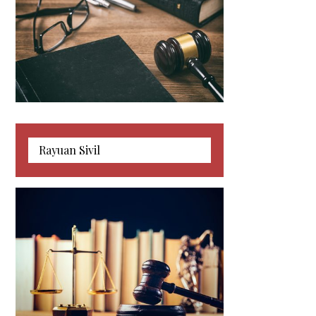
Makahmah Sivil
Komersial/ Korporat
Rayuan Sivil