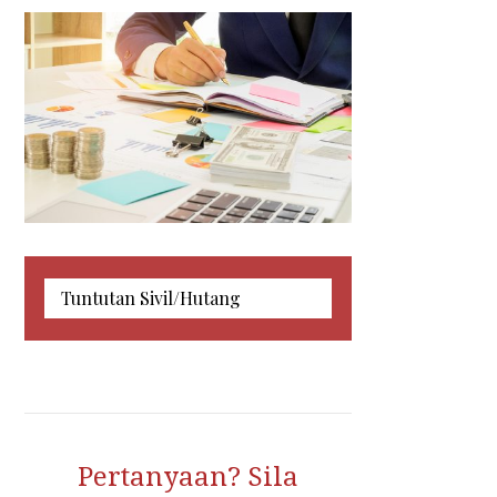
Makahmah Sivil
Kebankrapan & Likuidasi
Tuntutan Sivil/Hutang
Syarikat
Pertanyaan? Sila