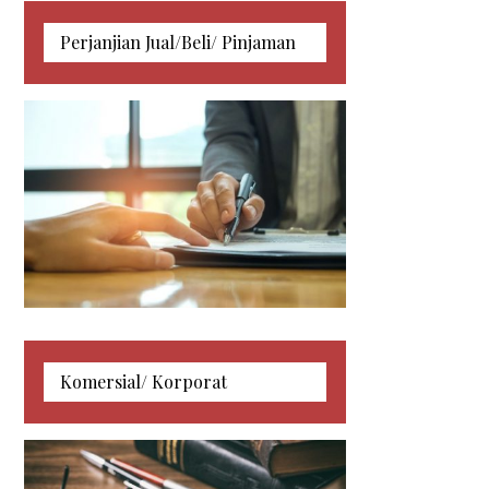
Perjanjian Jual/Beli/ Pinjaman
Makahmah Sivil
Perjanjian Jual/Beli/ Pinjaman
Komersial/ Korporat