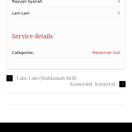
Rayuan Syariah
4
Lain-Lain
5
Service details
Categories:
Makahmah Sivil
Lain-Lain (Mahkamah Sivil)
Komersial/ Korporat