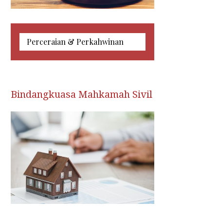
Makahmah Syariah
Wasiat, Faraid & Harta Pusaka
Perceraian & Perkahwinan
Bindangkuasa Mahkamah Sivil
Makahmah Syariah
Perceraian & Perkahwinan