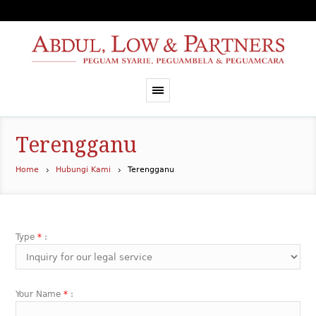
Terengganu
Home
Hubungi Kami
Terengganu
Type
*
:
Your Name
*
: