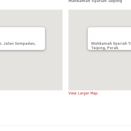
Mahkamah Syariah Taiping
r, Jalan Sempadan,
Mahkamah Syariah Ta
Taiping, Perak.
View Larger Map