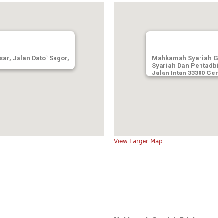
r, Jalan Dato` Sagor,
Mahkamah Syariah G
Syariah Dan Pentadbi
Jalan Intan 33300 Ger
View Larger Map