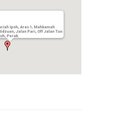
riah Ipoh, Aras 1, Mahkamah
idzuan, Jalan Pari, Off Jalan Tun
poh, Perak.