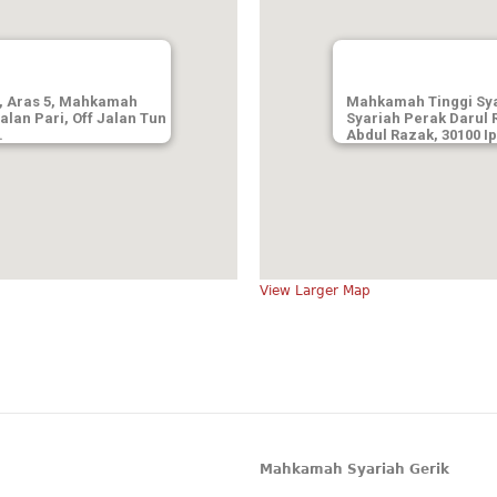
, Aras 5, Mahkamah
Mahkamah Tinggi Sya
alan Pari, Off Jalan Tun
Syariah Perak Darul R
.
Abdul Razak, 30100 I
View Larger Map
Mahkamah Syariah Gerik