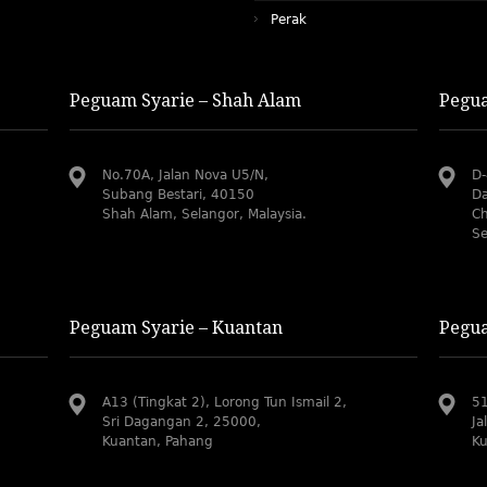
Perak
Peguam Syarie – Shah Alam
Pegua
No.70A, Jalan Nova U5/N,
D-
Subang Bestari, 40150
Da
Shah Alam, Selangor, Malaysia.
Ch
Se
Peguam Syarie – Kuantan
Pegua
A13 (Tingkat 2), Lorong Tun Ismail 2,
51
Sri Dagangan 2, 25000,
Ja
Kuantan, Pahang
Ku