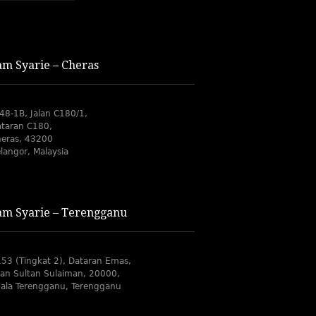
m Syarie – Cheras
48-1B, Jalan C180/1,
taran C180,
eras, 43200
langor, Malaysia
m Syarie – Terengganu
53 (Tingkat 2), Dataran Emas,
lan Sultan Sulaiman, 20000,
ala Terengganu, Terengganu