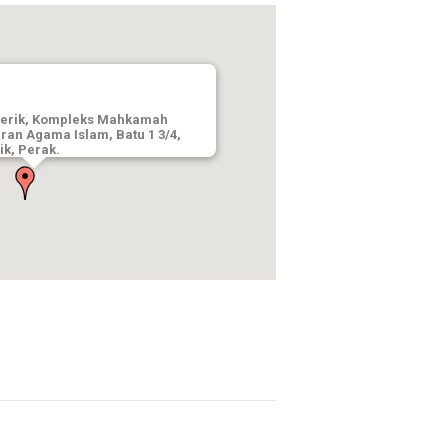
erik, Kompleks Mahkamah
ran Agama Islam, Batu 1 3/4,
ik, Perak.